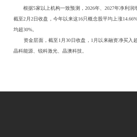
根据5家以上机构一致预测，2026年、2027年净利润
截至2月2日收盘，今年以来这16只概念股平均上涨14.
均超30%。
资金层面，截至1月30日收盘，1月以来融资净买入超
晶科能源、锐科激光、晶澳科技。