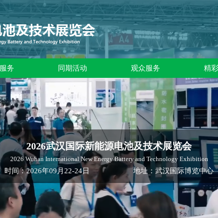
服务
同期活动
观众服务
精
2026武汉国际新能源电池及技术展览会
2026 Wuhan International New Energy Battery and Technology Exhibition
时间：2026年09月22-24日 地址：武汉国际博览中心