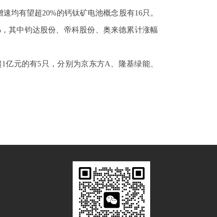
增速均有望超20%的钙钛矿电池概念股有16只。
66%，其中钧达股份、帝科股份、奥来德累计涨幅
1亿元的有5只，分别为京东方A、隆基绿能、